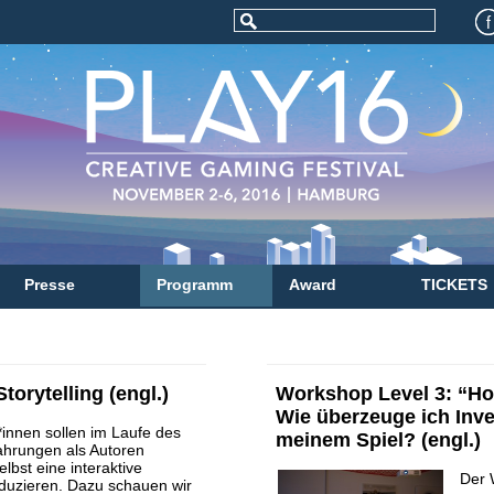
Presse
Programm
Award
TICKETS
torytelling (engl.)
Workshop Level 3: “Ho
Wie überzeuge ich Inv
*innen sollen im Laufe des
meinem Spiel? (engl.)
hrungen als Autoren
bst eine interaktive
Der 
duzieren. Dazu schauen wir