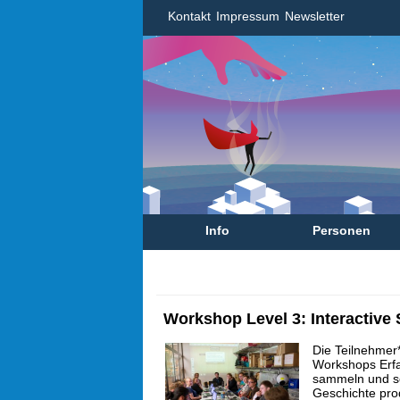
Kontakt
Impressum
Newsletter
Info
Personen
Workshop Level 3: Interactive S
Die Teilnehmer
Workshops Erfa
sammeln und sel
Geschichte pro