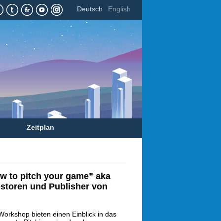
Deutsch
English
Zeitplan
w to pitch your game” aka
estoren und Publisher von
Workshop bieten einen Einblick in das